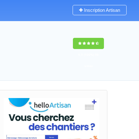
Inscription Artisan
9,5
(100%)
59
votes