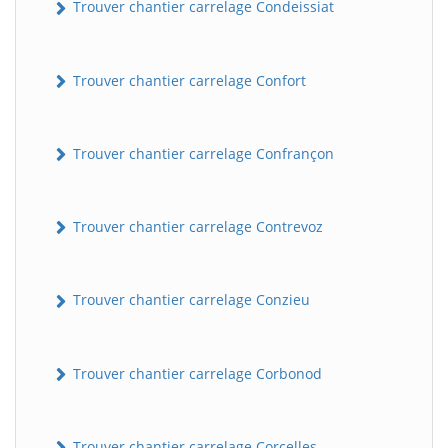
Trouver chantier carrelage Condeissiat
Trouver chantier carrelage Confort
Trouver chantier carrelage Confrançon
Trouver chantier carrelage Contrevoz
BatiWebPro
B
Assistant en ligne
Trouver chantier carrelage Conzieu
B
Trouver chantier carrelage Corbonod
BatiWebPro
Trouver chantier carrelage Corcelles