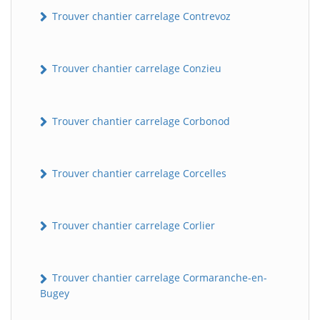
Trouver chantier carrelage Contrevoz
Trouver chantier carrelage Conzieu
Trouver chantier carrelage Corbonod
BatiWebPro
Trouver chantier carrelage Corcelles
B
Assistant en ligne
Trouver chantier carrelage Corlier
B
Trouver chantier carrelage Cormaranche-en-
Bugey
BatiWebPro