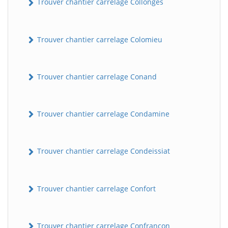
Trouver chantier carrelage Collonges
Trouver chantier carrelage Colomieu
Trouver chantier carrelage Conand
Trouver chantier carrelage Condamine
BatiWebPro
B
Assistant en ligne
Trouver chantier carrelage Condeissiat
B
Trouver chantier carrelage Confort
BatiWebPro
Trouver chantier carrelage Confrançon