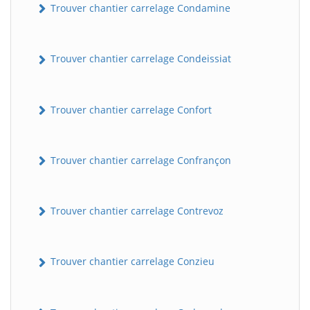
Trouver chantier carrelage Condamine
Trouver chantier carrelage Condeissiat
Trouver chantier carrelage Confort
Trouver chantier carrelage Confrançon
BatiWebPro
B
Assistant en ligne
Trouver chantier carrelage Contrevoz
B
Trouver chantier carrelage Conzieu
BatiWebPro