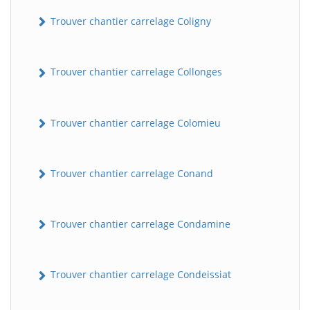
Trouver chantier carrelage Coligny
Trouver chantier carrelage Collonges
Trouver chantier carrelage Colomieu
BatiWebPro
B
Trouver chantier carrelage Conand
Assistant en ligne
B
Trouver chantier carrelage Condamine
Trouver chantier carrelage Condeissiat
BatiWebPro