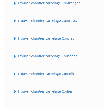
Trouver chantier carrelage Confrançon
Trouver chantier carrelage Contrevoz
Trouver chantier carrelage Conzieu
Trouver chantier carrelage Corbonod
BatiWebPro
B
Assistant en ligne
Trouver chantier carrelage Corcelles
B
Trouver chantier carrelage Corlier
BatiWebPro