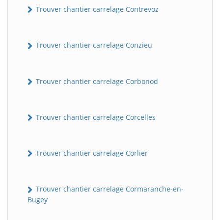
Trouver chantier carrelage Contrevoz
Trouver chantier carrelage Conzieu
Trouver chantier carrelage Corbonod
Trouver chantier carrelage Corcelles
BatiWebPro
B
Assistant en ligne
Trouver chantier carrelage Corlier
B
Trouver chantier carrelage Cormaranche-en-
Bugey
BatiWebPro