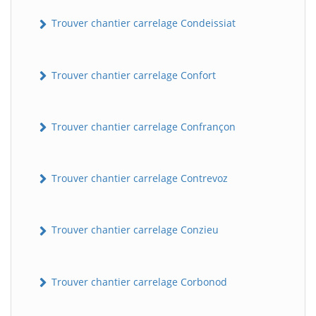
Trouver chantier carrelage Condeissiat
Trouver chantier carrelage Confort
Trouver chantier carrelage Confrançon
BatiWebPro
B
Trouver chantier carrelage Contrevoz
Assistant en ligne
B
Trouver chantier carrelage Conzieu
Trouver chantier carrelage Corbonod
BatiWebPro