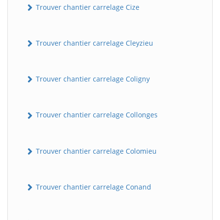
Trouver chantier carrelage Cize
Trouver chantier carrelage Cleyzieu
Trouver chantier carrelage Coligny
Trouver chantier carrelage Collonges
BatiWebPro
B
Assistant en ligne
Trouver chantier carrelage Colomieu
B
Trouver chantier carrelage Conand
BatiWebPro