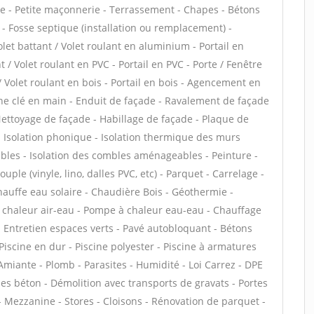
 - Petite maçonnerie - Terrassement - Chapes - Bétons
s - Fosse septique (installation ou remplacement) -
et battant / Volet roulant en aluminium - Portail en
 / Volet roulant en PVC - Portail en PVC - Porte / Fenêtre
 / Volet roulant en bois - Portail en bois - Agencement en
isine clé en main - Enduit de façade - Ravalement de façade
- Nettoyage de façade - Habillage de façade - Plaque de
f - Isolation phonique - Isolation thermique des murs
bles - Isolation des combles aménageables - Peinture -
uple (vinyle, lino, dalles PVC, etc) - Parquet - Carrelage -
hauffe eau solaire - Chaudière Bois - Géothermie -
 chaleur air-eau - Pompe à chaleur eau-eau - Chauffage
- Entretien espaces verts - Pavé autobloquant - Bétons
- Piscine en dur - Piscine polyester - Piscine à armatures
 Amiante - Plomb - Parasites - Humidité - Loi Carrez - DPE
es béton - Démolition avec transports de gravats - Portes
 Mezzanine - Stores - Cloisons - Rénovation de parquet -