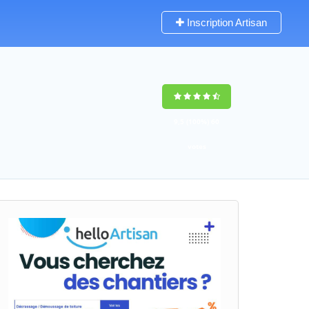
Inscription Artisan
9,5
(100%)
60
votes