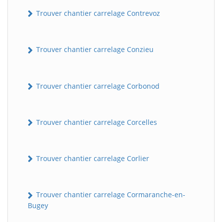
Trouver chantier carrelage Contrevoz
Trouver chantier carrelage Conzieu
Trouver chantier carrelage Corbonod
BatiWebPro
B
Trouver chantier carrelage Corcelles
Assistant en ligne
Trouver chantier carrelage Corlier
B
Trouver chantier carrelage Cormaranche-en-
Bugey
BatiWebPro