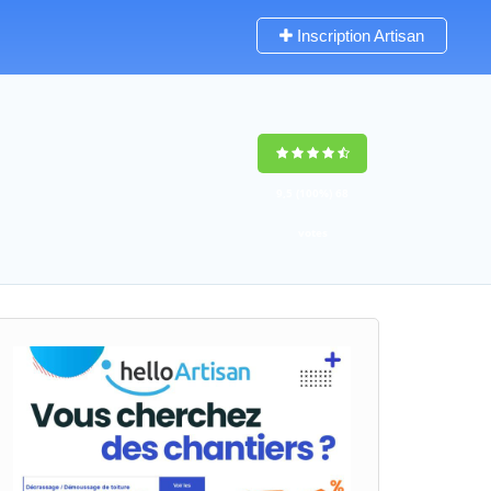
Inscription Artisan
9,5
(100%)
68
votes