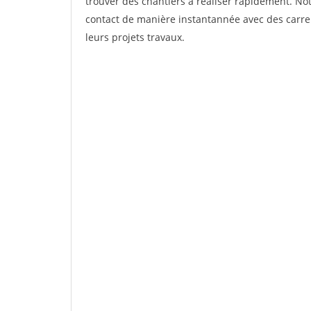
trouver des chantiers à réaliser rapidement. Not
contact de manière instantannée avec des carrel
leurs projets travaux.