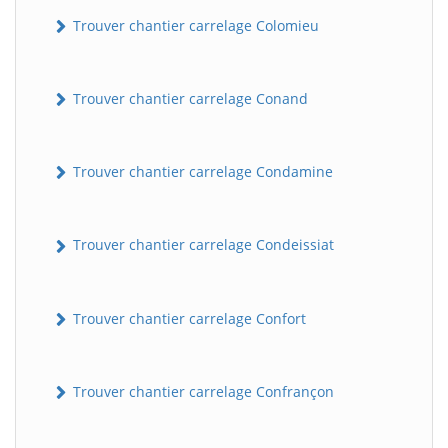
Trouver chantier carrelage Colomieu
Trouver chantier carrelage Conand
Trouver chantier carrelage Condamine
BatiWebPro
Trouver chantier carrelage Condeissiat
B
Assistant en ligne
Trouver chantier carrelage Confort
B
Trouver chantier carrelage Confrançon
BatiWebPro