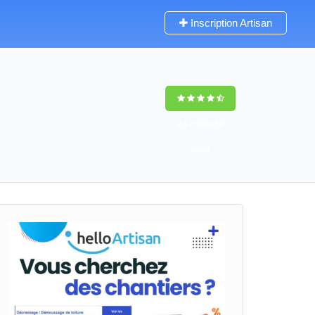
Inscription Artisan
9,5
(100%)
58
votes