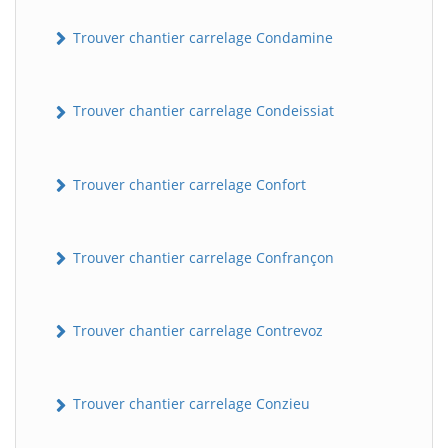
Trouver chantier carrelage Condamine
Trouver chantier carrelage Condeissiat
Trouver chantier carrelage Confort
BatiWebPro
B
Trouver chantier carrelage Confrançon
Assistant en ligne
B
Trouver chantier carrelage Contrevoz
Trouver chantier carrelage Conzieu
BatiWebPro