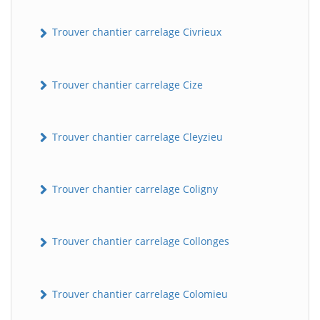
Trouver chantier carrelage Civrieux
Trouver chantier carrelage Cize
Trouver chantier carrelage Cleyzieu
BatiWebPro
B
Assistant en ligne
Trouver chantier carrelage Coligny
B
Trouver chantier carrelage Collonges
Trouver chantier carrelage Colomieu
BatiWebPro