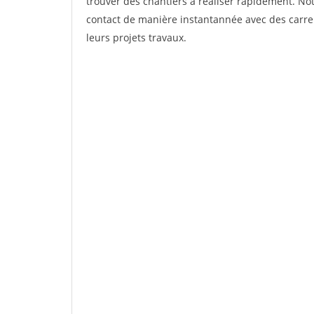
trouver des chantiers à réaliser rapidement. Not
contact de manière instantannée avec des carrel
leurs projets travaux.