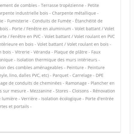
ment de combles - Terrasse tropézienne - Petite
rpente industrielle bois - Charpente métallique -
ie - Fumisterie - Conduits de Fumée - Étanchéité de
 bois - Porte / Fenêtre en aluminium - Volet battant / Volet
te / Fenêtre en PVC - Volet battant / Volet roulant en PVC
intérieure en bois - Volet battant / Volet roulant en bois -
 bois - Vitrerie - Véranda - Plaque de plâtre - Faux
phonique - Isolation thermique des murs intérieurs -
tion des combles aménageables - Peinture - Peinture
nyle, lino, dalles PVC, etc) - Parquet - Carrelage - DPE
bage de conduits de cheminées - Ramonage - Plancher en
s sur mesure - Mezzanine - Stores - Cloisons - Rénovation
 lumière - Verrière - Isolation écologique - Porte d'entrée
tes et portails -