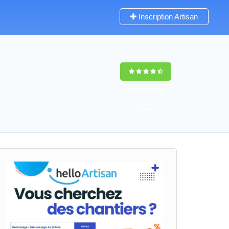
Inscription Artisan
9,5
(100%)
64
votes