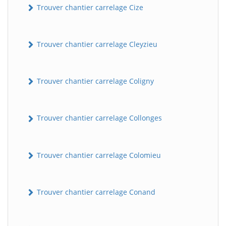
Trouver chantier carrelage Cize
Trouver chantier carrelage Cleyzieu
Trouver chantier carrelage Coligny
Trouver chantier carrelage Collonges
BatiWebPro
B
Assistant en ligne
Trouver chantier carrelage Colomieu
B
Trouver chantier carrelage Conand
BatiWebPro