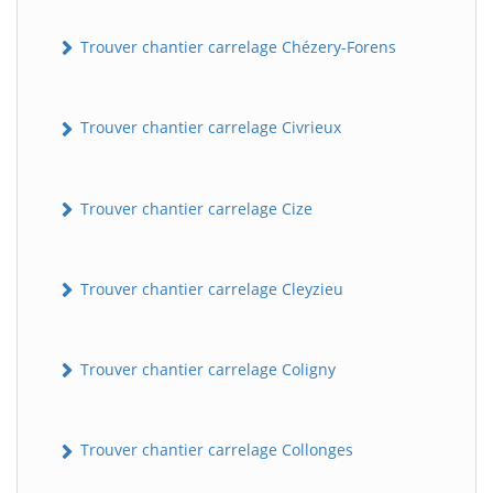
Trouver chantier carrelage Chézery-Forens
Trouver chantier carrelage Civrieux
Trouver chantier carrelage Cize
BatiWebPro
B
Assistant en ligne
Trouver chantier carrelage Cleyzieu
B
Trouver chantier carrelage Coligny
Trouver chantier carrelage Collonges
BatiWebPro