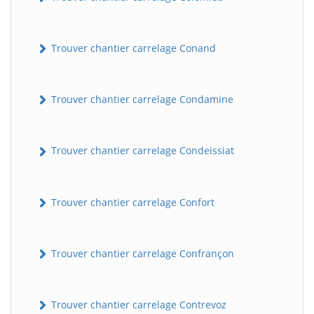
Trouver chantier carrelage Conand
Trouver chantier carrelage Condamine
Trouver chantier carrelage Condeissiat
BatiWebPro
B
Assistant en ligne
Trouver chantier carrelage Confort
B
Trouver chantier carrelage Confrançon
Trouver chantier carrelage Contrevoz
BatiWebPro