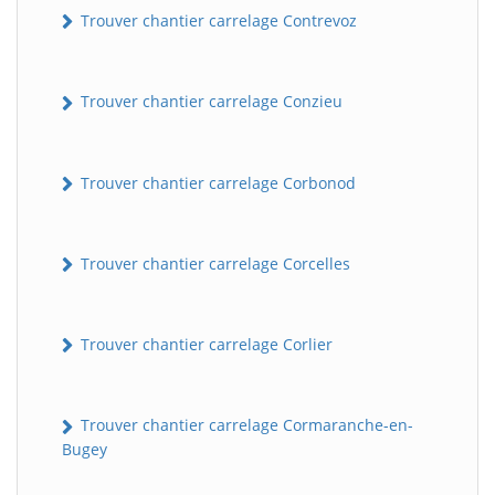
Trouver chantier carrelage Contrevoz
Trouver chantier carrelage Conzieu
Trouver chantier carrelage Corbonod
Trouver chantier carrelage Corcelles
BatiWebPro
B
Assistant en ligne
Trouver chantier carrelage Corlier
B
Trouver chantier carrelage Cormaranche-en-
Bugey
BatiWebPro