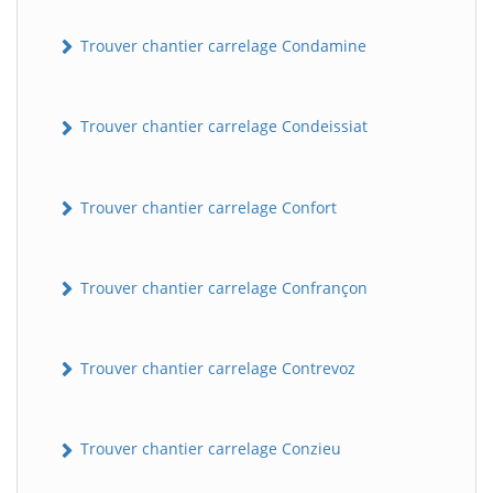
Trouver chantier carrelage Condamine
Trouver chantier carrelage Condeissiat
Trouver chantier carrelage Confort
BatiWebPro
B
Assistant en ligne
Trouver chantier carrelage Confrançon
B
Trouver chantier carrelage Contrevoz
Trouver chantier carrelage Conzieu
BatiWebPro