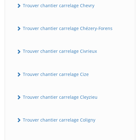
Trouver chantier carrelage Chevry
Trouver chantier carrelage Chézery-Forens
Trouver chantier carrelage Civrieux
Trouver chantier carrelage Cize
BatiWebPro
B
Assistant en ligne
Trouver chantier carrelage Cleyzieu
B
Trouver chantier carrelage Coligny
BatiWebPro