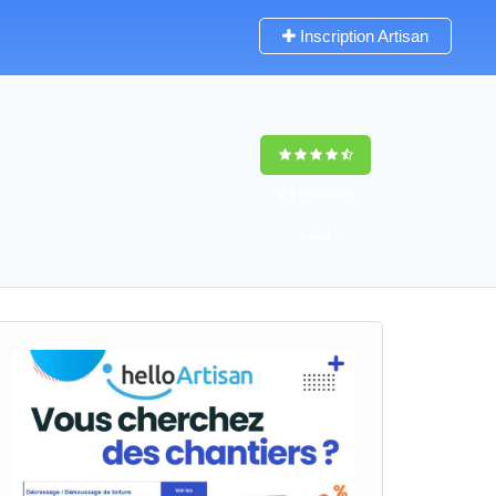
Inscription Artisan
9,5
(100%)
61
votes