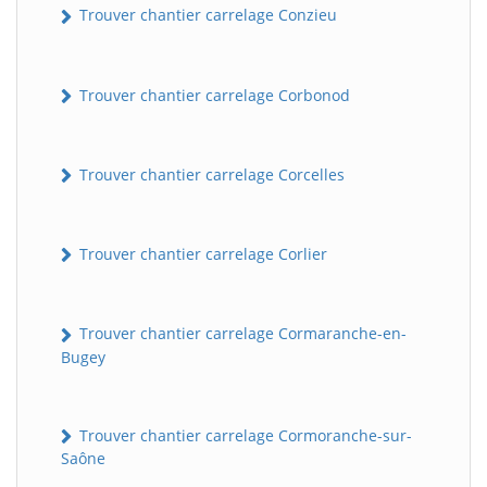
Trouver chantier carrelage Conzieu
Trouver chantier carrelage Corbonod
Trouver chantier carrelage Corcelles
Trouver chantier carrelage Corlier
BatiWebPro
B
Assistant en ligne
Trouver chantier carrelage Cormaranche-en-
B
Bugey
Trouver chantier carrelage Cormoranche-sur-
Saône
BatiWebPro