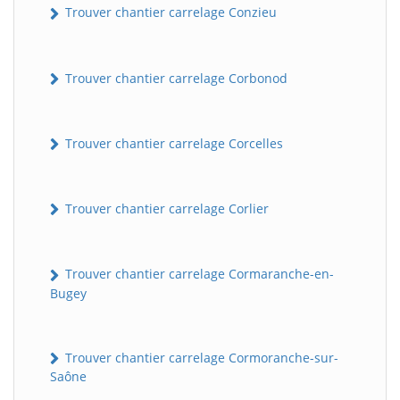
Trouver chantier carrelage Conzieu
Trouver chantier carrelage Corbonod
Trouver chantier carrelage Corcelles
Trouver chantier carrelage Corlier
BatiWebPro
B
Assistant en ligne
Trouver chantier carrelage Cormaranche-en-
B
Bugey
Trouver chantier carrelage Cormoranche-sur-
Saône
BatiWebPro